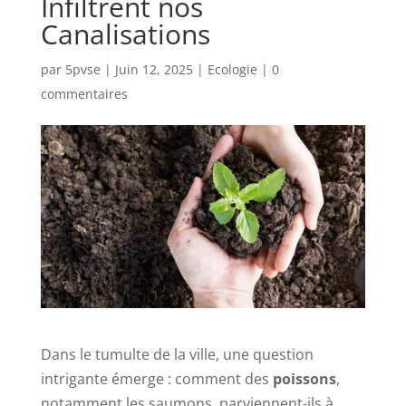
Infiltrent nos
Canalisations
par
5pvse
|
Juin 12, 2025
|
Ecologie
|
0
commentaires
Dans le tumulte de la ville, une question
intrigante émerge : comment des
poissons
,
notamment les saumons, parviennent-ils à